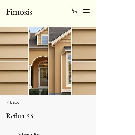
Fimosis
< Back
Reflua 93
20 euro/Kg