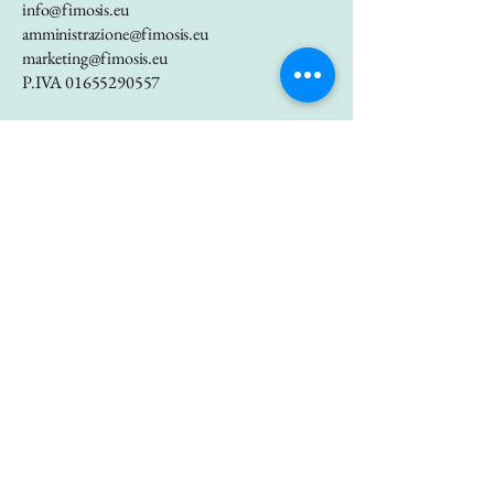
info@fimosis.eu
amministrazione@fimosis.eu
marketing@fimosis.eu
P.IVA
01655290557
Via Bastioni di Porta
Nuova 21, Milano
20121
11 Rue de La Ligne
de l'est,
Villeurbanne 69100
Iscriviti alla nostra newsletter