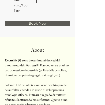
euro/100
Litri
Book Now
About
Recurifit 93
 sono biosurfattanti derivati dal 
trattamento dei rifiuti tessili. Possono essere usati per 
uso domestico e industriale (pulizia delle petroliere, 
rimozione del petrolio greggio dai fanghi, etc). 
Soltanto l'1% dei rifiuti tessili viene riciclato perché 
nessun'altra azienda è in grado di sviluppare una 
tecnologia efficace. 
Fimosis
 è in grado di trattare i 
rifiuti tessili ottenendo biosurfattanti. Questo è uno 
dei nostri migliori brevetti e prodotto. 