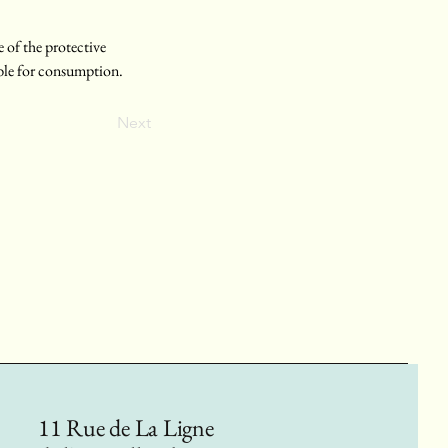
 of the protective 
able for consumption.
Next
11 Rue de La Ligne