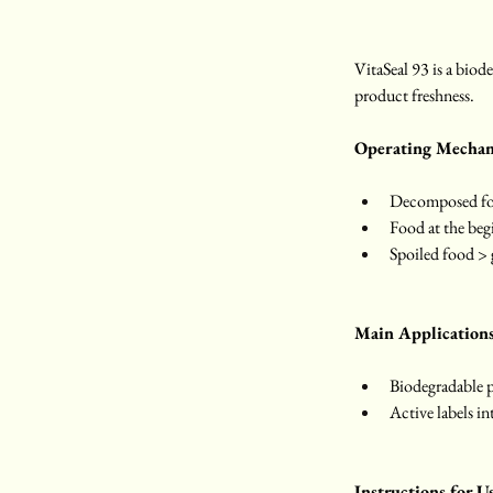
VitaSeal 93 is a biod
product freshness.
Operating Mecha
Decomposed fo
Food at the beg
Spoiled food > 
Main Application
Biodegradable p
Active labels i
Instructions for U