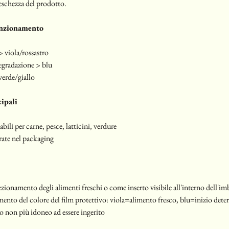
freschezza del prodotto. 
nzionamento
 viola/rossastro
egradazione > blu 
erde/giallo 
ipali
ili per carne, pesce, latticini, verdure 
rate nel packaging 
ezionamento degli alimenti freschi o come inserto visibile all'interno dell'im
ento del colore del film protettivo: viola=alimento fresco, blu=inizio dete
 non più idoneo ad essere ingerito 