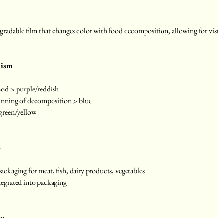
egradable film that changes color with food decomposition, allowing for visua
nism
od > purple/reddish
inning of decomposition > blue
green/yellow
s
ackaging for meat, fish, dairy products, vegetables
ntegrated into packaging
se