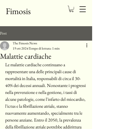
Fimosis
Post
The Fimosis News
19 ott 2024
Tempo di lettura: 1 min
Malattie cardiache
Le malattie cardiache continuano a 
rappresentare una delle principali cause di 
mortalità in Italia, responsabili di circa il 30-
40% dei decessi annuali. Nonostante i progressi 
nella prevenzione e nella gestione, i tassi di 
alcune patologie, come l'infarto del miocardio, 
l'ictus e la fibrillazione atriale, stanno 
nuovamente aumentando, specialmente tra le 
persone anziane. Entro il 2050, la prevalenza 
della fibrillazione atriale potrebbe addirittura 