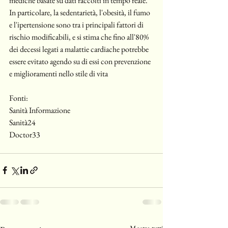
mediche basate su dati raccolti in tempo reale.
In particolare, la sedentarietà, l'obesità, il fumo 
e l'ipertensione sono tra i principali fattori di 
rischio modificabili, e si stima che fino all'80% 
dei decessi legati a malattie cardiache potrebbe 
essere evitato agendo su di essi con prevenzione 
e miglioramenti nello stile di vita​
Fonti:
Sanità Informazione
Sanità24
Doctor33
Mostra tutti