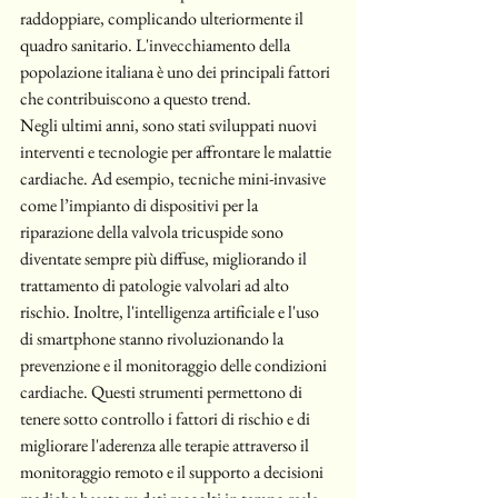
raddoppiare, complicando ulteriormente il 
quadro sanitario. L'invecchiamento della 
popolazione italiana è uno dei principali fattori 
che contribuiscono a questo trend.
Negli ultimi anni, sono stati sviluppati nuovi 
interventi e tecnologie per affrontare le malattie 
cardiache. Ad esempio, tecniche mini-invasive 
come l’impianto di dispositivi per la 
riparazione della valvola tricuspide sono 
diventate sempre più diffuse, migliorando il 
trattamento di patologie valvolari ad alto 
rischio. Inoltre, l'intelligenza artificiale e l'uso 
di smartphone stanno rivoluzionando la 
prevenzione e il monitoraggio delle condizioni 
cardiache. Questi strumenti permettono di 
tenere sotto controllo i fattori di rischio e di 
migliorare l'aderenza alle terapie attraverso il 
monitoraggio remoto e il supporto a decisioni 